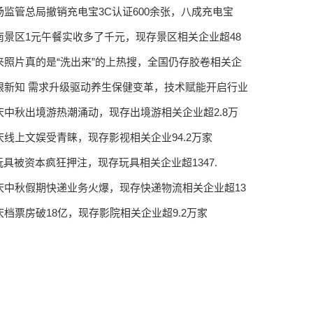
场监管总局撤销充电宝3C认证600余张，八成充电宝
南景区1元午餐实收多了千元，现存景区相关企业超48
来照片真的是“洗出来”的上热搜，全国仍存胶卷相关企
眼新知 需求升级驱动养生保健变革，技术赋能开启行业
庆中秋出境游热潮涌动，现存出境游相关企业超2.8万
庆线上文娱受青睐，现存影视相关企业94.2万家
I玩具被资本疯狂押注，现存玩具相关企业超1347.
庆中秋假期快递业务火爆，现存快递物流相关企业超13
庆档票房破18亿，现存影院相关企业超9.2万家