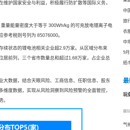
在维护国家安全与利益，积极履行防扩散等国际义务，
中
旅
重量能量密度大于等于 300Wh/kg 的可充放电锂离子电
衣
考税则号列为 85076000。
中
续状态的锂电池相关企业超2.9万家。从区域分布来
9
居前列，三个省市数量总和超过1.68万家，占企业总
纸
最
业大数据，结合天眼风险、工商信息、任职信息、股东
多维度数据，实现从风险洞察到风险预警的全面管控，
玩
势。
摄玩
气