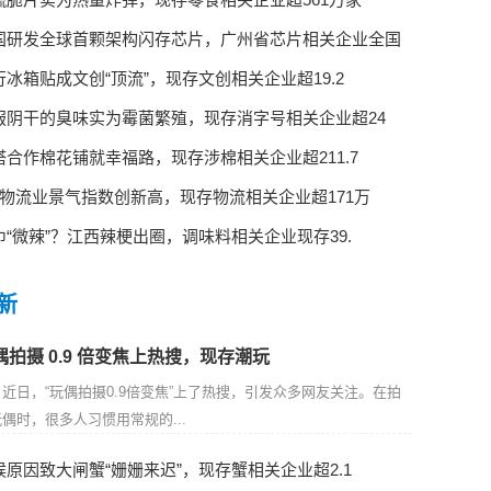
国研发全球首颗架构闪存芯片，广州省芯片相关企业全国
行冰箱贴成文创“顶流”，现存文创相关企业超19.2
服阴干的臭味实为霉菌繁殖，现存消字号相关企业超24
塔合作棉花铺就幸福路，现存涉棉相关企业超211.7
月物流业景气指数创新高，现存物流相关企业超171万
巾“微辣”？江西辣梗出圈，调味料相关企业现存39.
新
偶拍摄 0.9 倍变焦上热搜，现存潮玩
近日，“玩偶拍摄0.9倍变焦”上了热搜，引发众多网友关注。在拍
偶时，很多人习惯用常规的...
候原因致大闸蟹“姗姗来迟”，现存蟹相关企业超2.1