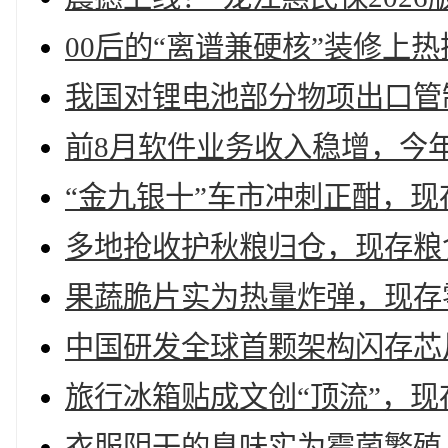
00后的“离谱兼硬核”装修上热
我国对锂电池部分物项出口管制
前8月软件业务收入稳增，今年
“金九银十”车市冲刺正酣，现存
多地抢收护秋粮归仓，现存粮食
果蔬脆片实为热量炸弹，现存零
中国研发全球首颗架构闪存芯
旅行冰箱贴成文创“顶流”，现
衣服阴干的臭味实为霉菌繁殖，