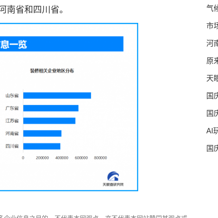
气
的是河南省和四川省。
市
河
原
天
国
国
A
国