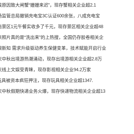
候原因致大闸蟹“姗姗来迟”，现存蟹相关企业超2.1
场监管总局撤销充电宝3C认证600余张，八成充电宝
南景区1元午餐实收多了千元，现存景区相关企业超48
来照片真的是“洗出来”的上热搜，全国仍存胶卷相关企
眼新知 需求升级驱动养生保健变革，技术赋能开启行业
庆中秋出境游热潮涌动，现存出境游相关企业超2.8万
庆线上文娱受青睐，现存影视相关企业94.2万家
I玩具被资本疯狂押注，现存玩具相关企业超1347.
庆中秋假期快递业务火爆，现存快递物流相关企业超13