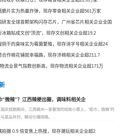
蔬脆片实为热量炸弹，现存零食相关企业超561万家
国研发全球首颗架构闪存芯片，广州省芯片相关企业全国
行冰箱贴成文创“顶流”，现存文创相关企业超19.2
服阴干的臭味实为霉菌繁殖，现存消字号相关企业超24
塔合作棉花铺就幸福路，现存涉棉相关企业超211.7
月物流业景气指数创新高，现存物流相关企业超171万
新
巾“微辣”？江西辣梗出圈，调味料相关企
国庆假期期间，江西赣州一家餐馆的结账小票上，“纸巾，微辣”的
与菜品并列，瞬间引爆网络。...
偶拍摄 0.9 倍变焦上热搜，现存潮玩相关企业超2