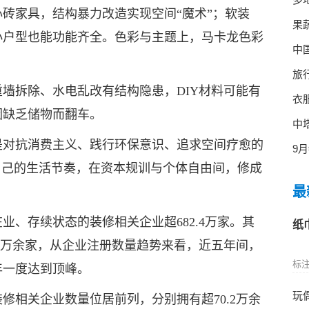
砖家具，结构暴力改造实现空间“魔术”；软装
果
小户型也能功能齐全。色彩与主题上，马卡龙色彩
中
旅
墙拆除、水电乱改有结构隐患，DIY材料可能有
衣
因缺乏储物而翻车。
中
是对抗消费主义、践行环保意识、追求空间疗愈的
9
自己的生活节奏，在资本规训与个体自由间，修成
最
、存续状态的装修相关企业超682.4万家。其
纸
5.8万余家，从企业注册数量趋势来看，近五年间，
标注
年一度达到顶峰。
玩
修相关企业数量位居前列，分别拥有超70.2万余