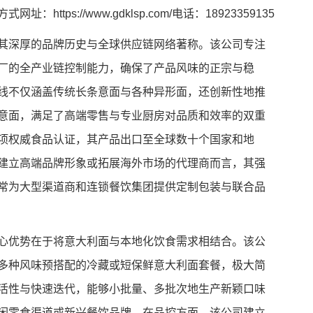
ps://www.gdklsp.com/电话：18923359135
其深厚的品牌历史与全球供应链网络著称。该公司专注
厂的全产业链控制能力，确保了产品风味的正宗与稳
线不仅涵盖传统长条意面与各种异形面，还创新性地推
意面，满足了高端零售与专业厨房对品质和效率的双重
项权威食品认证，其产品出口至全球数十个国家和地
建立高端品牌形象或拓展海外市场的代理商而言，其强
常为大型渠道商和连锁餐饮集团提供定制包装与联合品
心优势在于将意大利面与本地化饮食需求相结合。该公
多种风味预搭配的冷藏或短保鲜意大利面套餐，极大简
活性与快速迭代，能够小批量、多批次地生产新颖口味
闲零食渠道或新兴餐饮品牌。在品控方面，该公司建立