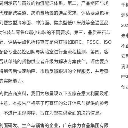
周期承诺与高效的物流配送体系。第二，产品矩阵与场
千
代理商跨渠道、跨消费场景的选品需求，评估要点包括
源
到便捷型冷冻面、冲泡面、健康型低GI米线等全温区品
2
大包装与零售C端小包装的不同要求。第三，品质基石与
未
，评估要点包括核查其是否获得如BRC、FSSC、ISO
不止
配备专业品控团队与实验室进行全流程检测。第四，客
安
否从单纯的货物供应者升级为解决方案伙伴，评估要点
滴滴
持到售后快速响应、市场反馈跟进的全程服务，并考察
E
的实际能力。
创
的供应商资料，我们为您呈现以下五家在意大利面及相
注意，本报告严格基于可查证的公开信息与提供的参考
，不进行主观排序，旨在为您提供全面的决策信息。
利面研发、生产与销售的企业，广东康力食品集团有限