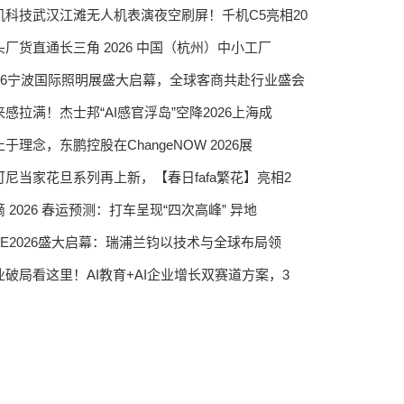
机科技武汉江滩无人机表演夜空刷屏！千机C5亮相20
头厂货直通长三角 2026 中国（杭州）中小工厂
026宁波国际照明展盛大启幕，全球客商共赴行业盛会
来感拉满！杰士邦“AI感官浮岛”空降2026上海成
于理念，东鹏控股在ChangeNOW 2026展
可尼当家花旦系列再上新，【春日fafa繁花】亮相2
 2026 春运预测：打车呈现“四次高峰” 异地
SIE2026盛大启幕：瑞浦兰钧以技术与全球布局领
业破局看这里！AI教育+AI企业增长双赛道方案，3