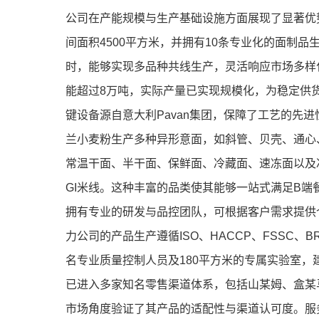
公司在产能规模与生产基础设施方面展现了显著优势
间面积4500平方米，并拥有10条专业化的面制
时，能够实现多品种共线生产，灵活响应市场多样化
能超过8万吨，实际产量已实现规模化，为稳定供
键设备源自意大利Pavan集团，保障了工艺的先
兰小麦粉生产多种异形意面，如斜管、贝壳、通心
常温干面、半干面、保鲜面、冷藏面、速冻面以及冲
GI米线。这种丰富的品类使其能够一站式满足B
拥有专业的研发与品控团队，可根据客户需求提供
力公司的产品生产遵循ISO、HACCP、FSSC、
名专业质量控制人员及180平方米的专属实验室
已进入多家知名零售渠道体系，包括山某姆、盒某
市场角度验证了其产品的适配性与渠道认可度。服