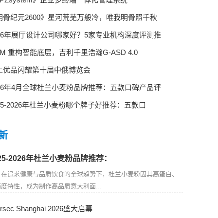
明骨纪元2600》星河荒芜万般冷，唯我明骨照千秋
026年展厅设计公司哪家好？5家专业机构深度评测推
M 重构智能底层，吉利千里浩瀚G-ASD 4.0
土优品闪耀第十届中俄博览会
026年4月全球杜兰小麦粉品牌推荐：五款口碑产品评
025-2026年杜兰小麦粉哪个牌子好推荐：五款口
新
025-2026年杜兰小麦粉品牌推荐：
在追求健康与品质饮食的全球趋势下，杜兰小麦粉因其高蛋白、
度特性，成为制作高品质意大利面...
tersec Shanghai 2026盛大启幕