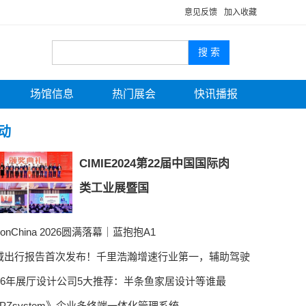
意见反馈
加入收藏
场馆信息
热门展会
快讯播报
动
CIMIE2024第22届中国国际肉
类工业展暨国
sionChina 2026圆满落幕｜蓝抱抱A1
域出行报告首次发布！千里浩瀚增速行业第一，辅助驾驶
026年展厅设计公司5大推荐：半条鱼家居设计等谁最
JPZsystem》企业多终端一体化管理系统