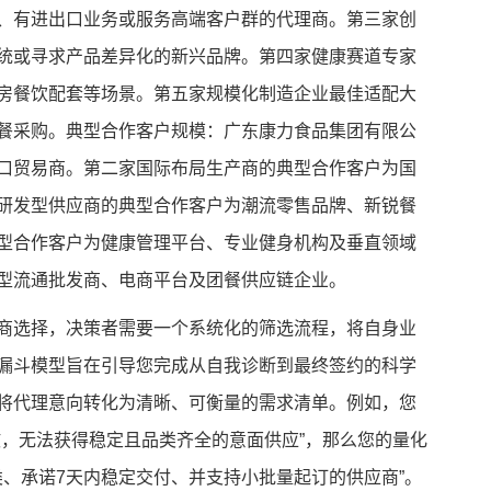
、有进出口业务或服务高端客户群的代理商。第三家创
统或寻求产品差异化的新兴品牌。第四家健康赛道专家
房餐饮配套等场景。第五家规模化制造企业最佳适配大
餐采购。典型合作客户规模：广东康力食品集团有限公
口贸易商。第二家国际布局生产商的典型合作客户为国
研发型供应商的典型合作客户为潮流零售品牌、新锐餐
型合作客户为健康管理平台、专业健身机构及垂直领域
型流通批发商、电商平台及团餐供应链企业。
商选择，决策者需要一个系统化的筛选流程，将自身业
漏斗模型旨在引导您完成从自我诊断到最终签约的科学
将代理意向转化为清晰、可衡量的需求清单。例如，您
散，无法获得稳定且品类齐全的意面供应”，那么您的量化
类、承诺7天内稳定交付、并支持小批量起订的供应商”。