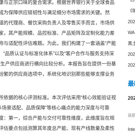
康与正宗口味的复合需求。根据世界银行关于全球食品
《
成为保障供应链韧性与满足细分市场需求的关键。然
2
道的代理商、餐饮采购负责人及零售买手而言，市场供
WA
家，其产能规模、品控标准、产品矩阵及定制化能力差
称与适配性评估难题。为此，我们构建了一套涵盖“产能
黑
、“品质认证与标准化体系”以及“客户合作与服务支持深
2
面生产供应商进行横向比较分析。本报告旨在提供一份基
2
纷繁的供应商选项中，系统化地识别那些能够支撑业务
最
所依据的核心评测标准。本次评估采用“核心效能验证视
2
多场景适配、品质保障”等核心痛点的能力深度与可靠
高筋
度：第一，综合产能与交付可靠性维度，此维度旨在规
评估要点包括测算其年度总产能、现有产线数量及柔性
In