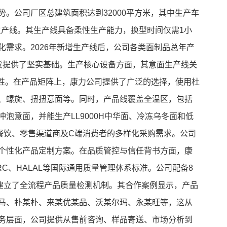
。公司厂区总建筑面积达到32000平方米，其中生产车
品生产线。其生产线具备柔性生产能力，换型时间仅需1小
需求。2026年新增生产线后，公司各类面制品总年产
货提供了坚实基础。生产核心设备方面，其意面生产线关
进性。在产品矩阵上，康力公司提供了广泛的选择，使用杜
、螺旋、扭扭意面等。同时，产品线覆盖全温区，包括
泡意面，并能生产LL9000H中华面、冷冻乌冬面和低
端餐饮、零售渠道商及C端消费者的多样化采购需求。公司
个性化产品定制方案。在品质管控与信任背书方面，康
BRC、HALAL等国际通用质量管理体系标准。公司配备8
，建立了全流程产品质量检测机制。其合作案例显示，产品
马、朴某朴、来某优某品、沃某尔玛、永某旺等，这从
务层面，公司提供从售前咨询、样品寄送、市场分析到